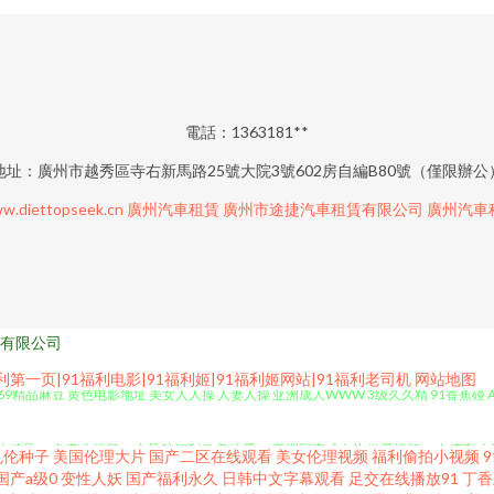
電話：1363181**
地址：廣州市越秀區寺右新馬路25號大院3號602房自編B80號（僅限辦公
w.diettopseek.cn
廣州汽車租賃
廣州市途捷汽車租賃有限公司
廣州汽車
有限公司
产69精品麻豆 黄色电影地址 美女人人操 人妻人操 亚洲成人WWW 3级久久精 91香蕉碰 
福利第一页|91福利电影|91福利姬|91福利姬网站|91福利老司机
网站地图
品 91免费小视频 av方导航福利 欧美性爱2p 亚洲国产成人片 做爱视频91 午夜私人福
乱伦种子
美国伦理大片
国产二区在线观看
美女伦理视频
福利偷拍小视频
国产a级0
变性人妖
国产福利永久
日韩中文字幕观看
足交在线播放91
丁香
内精品1000 九九性爱网 亚洲AV色色导航 69福利社 91日本在线视频 操欧美老女人