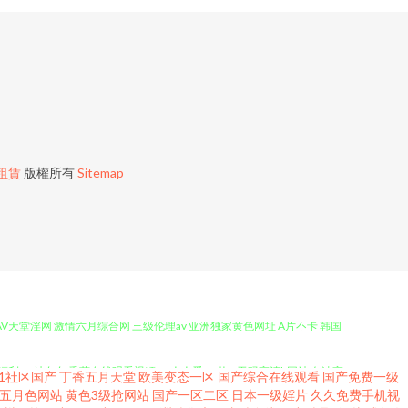
）
租賃
版權所有
Sitemap
AV天堂淫网 激情六月综合网 三级伦理av 亚洲独家黄色网址 A片不卡 韩国
利 91社久久 香蕉在线观看视频 91人人爱 99热8 无码高清h网站 白洁高
91社区国产
丁香五月天堂
欧美变态一区
国产综合在线观看
国产免费一级
五月色网站
黄色3级抢网站
国产一区二区
日本一级婬片
久久免费手机视
 东方成人AV综合 激情福利网 另类图综丁香五月 日韩成人剧场 探花国产综合