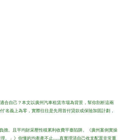
才最適合自己？本文以廣州汽車租賃市場為背景，幫你剖析這兩
'0首付'名義上為零，實際往往是先用首付貸款或保險加固計劃，
負擔。且平均財采壓性積累利收費平臺陷阱。《廣州案例實操
險管理。」》你懂的均牽牽不止……真實理清自己收支配置非常重