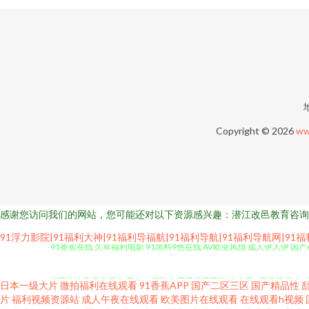
Copyright © 2026
ww
感谢您访问我们的网站，您可能还对以下资源感兴趣：潜江改邑教育咨询
91香蕉在线 久草福利电影 91黑料9色在线 AV欧亚风情 成人伊人伊 国
91浮力影院|91福利大神|91福利导福航|91福利导航|91福利导航网|91
伦理丝袜 欧美色淫色 日本一级影片 天天操天天碰 性生活A级视频 伊人9热精
日本一级大片
微拍福利在线观看
91香蕉APP
国产二区三区
国产精品性
片
福利视频资源站
成人午夜在线观看
欧美图片在线观看
在线观看h视频
义系列 久久黄色网 日本成人中文 五月婷婷操逼 91熟女视领 成人超碰 国