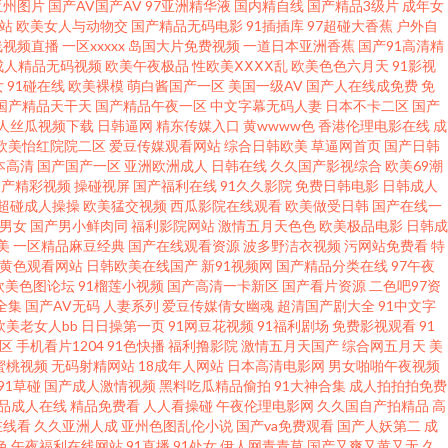
亚州图片
国产AV国产AV
97亚洲精华液
国内精自线
国产精品3级片
成年女
站
欧美女人与动物交
国产精品无码电影
91插插库
97超碰大香蕉
户外自
9超碰人 豆花福利导航 韩国操逼网 九九热这里只 欧美日韩啪啪 日本理论影院
线视频直播
一区xxxxx
岛国大片免费视频
一道日本亚洲香蕉
国产91高清精
成人精品无码视频
欧美午夜极品
性欧美ⅩⅩⅩⅩ乱
欧美色色六月天
91影视
女
91碰在线
欧美裸模
萌白酱国产一区
美国一级AV
国产人在线成免费
免
利导航网站 51国产视频在线 91网站在线入口 变态另类在线观看 福利社八
国产精品天干天
国产精品午夜一区
中文字幕无码人妻
日本不卡二区
国产
人丝瓜视频下载
日韩逼网
精东传媒入口
黄wwww色
香港伦理电影在线
成
蕉伊综 殴美性生话 午夜性爱av 91内操 超碰自拍网站 国产精品第十页 另类
欧美怡红院院二区
爱豆传媒观看网站
综合日韩欧美
草逼网首页
国产日韩
本高清
国产国产一区
亚洲欧洲成人
日韩在线
久久国产影视综合
欧美69潮
国产精彩视频
操碰视屏
国产福利在线
91久久影院
免费日韩电影
日韩成人
人网站 91探花网址在线 97色色网址 人人妻人人肏 五月天黄色视频 欧美色
超碰成人操操
欧美猛交视频
西瓜影院在线观看
欧美做受日韩
国产在线一
1男女
国产男小鲜肉同
福利影院网站
激情五月天色色
欧美极品电影
日韩成
韩影院五区 51免费在线视频 97午夜剧场 成人伊人丫视频 后入妹妹 另类综合变
美
一区精品麻豆经典
国产在线观看资源
波多野洁衣视频
污网站免费看
特
V黄色观看网站
日韩欧美在线国产
新91视频网
国产精品分类在线
97午夜
欧美色图论坛
91榴莲小视频
国产高清一卡新区
国产看片资源
二色吧97资
超碰碰影院 国语对白蜜臀 久久这里有精品 成人伊人大香蕉 玖玖资源总站 玖
全集
国产AV无码
人妻系列
爱豆传媒倩女幽魂
超清国产剧大全
91中文字
欧美老女人bb
日日操第一页
91网豆花视频
91福利剧场
免费影视观看
91
7超碰成人在线 国产天天干在线 美女瑟瑟视频 日本色直播 午夜璐璐影院 四虎影
区
手机看片1204
91色快播
福利撸影院
激情五月天国产
综合网五月天
美
蜜桃视频
无码射精网站
18成年人网站
日本高清电影网
男女啪啪午夜视频
91草碰
国产成人激情视频
黑料吃瓜精品偷拍
91大神合集
成人拍拍拍免费
色四区 综合色图 99碰碰视频 国产1区综合情色 欧美激情论坛 天天干天天干
品成人在线
精品免费看
人人看操碰
午夜伦理电影网
久久国自产拍精品
高
在线看
久久亚洲人成
亚州色图乱伦小说
国产va免费观看
国产人妖第二
成
钱 男同看片 四虎性爱aV 91吃瓜国产视频 超碰97在线人人 久草老司机在
色
午夜福利在线网站
91直播
91处女
伊人网青青草
国产又爽又黄又无
久