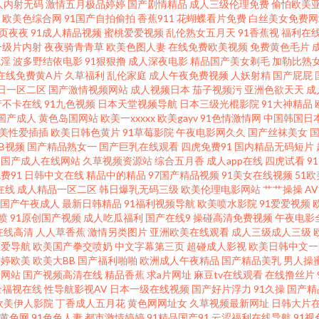
人内射无码
激情五月极品婷婷
国产剧情精品
成人三级伦理免费
偷怕欧美
欧美色综合网
91国产自拍偷拍
香蕉911
花蝴蝶看片免费
白丝美女免费网
站 蜜芽精品777 青青草操逼视频 色网在线观看 午夜导航 自慰五区 91碰在线观看 9
页夜夜
91成人精品视频
蜜桃爱爱视频
乱伦熟女五月天
91香蕉视
福利在
一级片内射
夜夜骑青青草
欧美色图人妻
在线免费欧美视频
免费黄色毛片
色淫
波多野结依电影
91狠狠撸
成人深夜电影
精品国产美女剃毛
加勒比熟
www欧洲影院 丁香五月在线综合 韩日性爰 内射无码一区日韩 日韩欧美综合色片 午夜福
在线免费黄A片
久草福利
乱伦家庭
成人午夜免费视频
人妖射精
国产屁屁
日一区二区
国产激情视频网站
成人视频日本
茄子视频污
亚洲色欲天天
成
 69撸大师 超碰人人操91 精东黄色下载 另类女同 日韩47页 污的网站 97资源欧美 大香
产不卡在线
91九色视频
日本天堂视频导航
日本三级光棍影院
91大神精品
国产成人
黄色岛国网站
欧美一xxxxx
欧美gayv
91色情激情网
中国韩国日
美性爱插插
欧美日韩色黄片
91草莓影院
午夜电影网久久
国产丝袜美女
俺去也操 福利人AV 激情综合丁香 老司机副利院 欧美性aaaaa 熟女视频免费 亚洲伊
草B视频
国产精品熟女一
国产巨乳在线观看
四虎免费91
国内精品无码短片
国产成人在线网站
久草视频资源站
综合五月香
成人app在线
四虎试看
9
综合 老司机123AV 91福利包网站 东方成人AV在线 黄色三级片yyc 欧美激情论坛 日
费91
日韩中文在线
精品中的精品
97国产精品视频
91美女在线视频
51欧
在线
成人精品一区二区
韩日爆乳无码三级
欧美伦理电影网站
艹艹操操
A
国产午夜成人
最新日韩精品
91福利视频导航
欧美喷水影院
91爱爱视频
继坶3 久久导航色色 欧美日韩成人网站 深夜探花福利 亚洲美女性爱AV 91香蕉综合操网 
喷
91原创国产视频
成人吃瓜福利
国产在线9
操碰高清免费视频
午夜电影
在线高清
人人草香蕉
激情另类图片
亚洲欧美在线观看
成人三级成人三级
tv在线 俺去也综合色图 99超碰人人草 免费看黄大全 熟女丝袜91 中文字幕16p 9
性爱导航
欧美国产拳交喷奶
中文字幕第三页
超碰成人影视
欧美日韩中文一
婷婷欧美
欧美大BB
国产福利啪啪
欧洲成人午夜精品
国产精品美乳
男人操
费网站
国产视频高清在线
精品香蕉
求a片网址
麻豆tv在线观看
在线撸丝片
V色色 老湿机网午夜 日韩A视 宅男影院 AV更新资源站 韩日无码射 欧美A级性交大片 色
全福视在线
性导航影视AV
日本一级在线视频
国产好片浮力
91久操
国产精
欧美伊人影院
丁香成人五月花
黄色网网址女
久草视频最新网址
日韩大片
 欧美自慰喷水网站 日韩电影第二页 性爱三级视频 国产ts性爱露出 青青久操 香蕉伊人在
黄色网
91色色人妻
都市激情婷婷
91精品国产91
云涩福利在线导航
91视