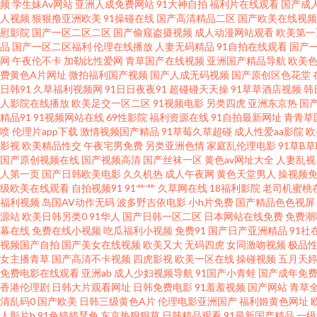
频
学生妹Av网站
亚洲人成免费网站
91大神自拍
福利片在线观看
国产成
人视频
狠狠撸亚洲欧美
91操碰在线
国产高清精品二区
国产欧美在线视频
在线 91次云 91资源超碰总站 变态另类成人 大香蕉伊人粉红 黄色三级网
慰影院
国产一区二区二区
国产偷窥盗摄视频
成人动漫网站观看
欧美第一
品
国产一区二区福利
伦理在线播放
人妻无码精品
91自拍在线观看
国产
网
午夜伦不卡
加勒比性爱网
青草国产在线视频
亚洲国产精品导航
欧美
免费 五月素人人妻 亚洲激情小说网 91大神探花在线 91最新国产视频 
费黄色A片网址
微拍福利国产视频
国产人成无码视频
国产原创区色花堂
日韩91
久草福利视频网
91日日夜夜91
超碰碰天天操
91草草酒店视频
韩
区九区 极品性感91白丝 狼人综合AV 人人看人人摸 丝袜足交综合 性爱ts
人影院在线播放
欧美足交一区二区
91视频电影
另类四虎
亚洲东京热
国
精品91
91视频网站在线
69性影院
福利资源在线
91自拍最新网址
青青草
喷
伦理片app下载
激情视频国产精品
91草莓久草超碰
成人性爱aa影院
欧
欧美日韩国产 青草激情网 三级文学天堂 亚洲福利二区 91变态软件 俺去啦
影视
欧美精品性交
午夜宅男免费
另类亚洲色情
家庭乱伦理电影
91草B
国产原创视频在线
国产视频高清
国产丝袜一区
黄色av网址大全
人妻乱视
图1 午夜性爱影院 91porn社区 成人午夜福利影院 伦理资源站av 美国色
人第一页
国产日韩欧美电影
久久机热
成人午夜网
黄色天堂男人
操视频免
级欧美在线观看
自拍视频91
91艹艹
久草网在线
18福利影院
老司机蜜桃
福利视频
岛国AV动作无码
波多野吉依电影
小h片免费
国产精品色色视屏
态 日韩色色视频 亚洲影院麻豆 91撸社区 www尤物com 丰满的大胸
源站
欧美日韩另类0
91华人
国产日韩一区二区
日本网站在线免费
免费潮
幕在线
免费在线小视频
吃瓜福利小视频
免费91
国产日产亚洲精品
91社
玖色资源 欧美在线视频a 一区区区视频 91社区入口 福利AV在线电影 豆花
视频国产自拍
国产美女在线视频
欧美又大
无码四虎
女同激吻视频
极品
女主播青草
国产高清不卡视频
四虎影视
欧美一区在线
操碰视频
五月天
免费电影在线观看
亚洲ab
成人少妇视频导航
91国产小青蛙
国产成年免
城老司机 含羞草91 欧美日韩国产精品 午夜桃色18 91色情主站 国产A
香港伦理剧
日韩大片观看网址
日韩免费电影
91羞羞视频
国产网站
青草
清乱码0
国产欧美
日韩三级黄色A片
伦理电影亚洲国产
福利姬黄色网址
91黄页 超碰在线98国产 人人肏超碰 亚洲天堂精品视频 国内自产自拍AV
人影片h
91色婷婷瑟色
东京热狠狠草
日韩精品观看
91最新国产精品
一级