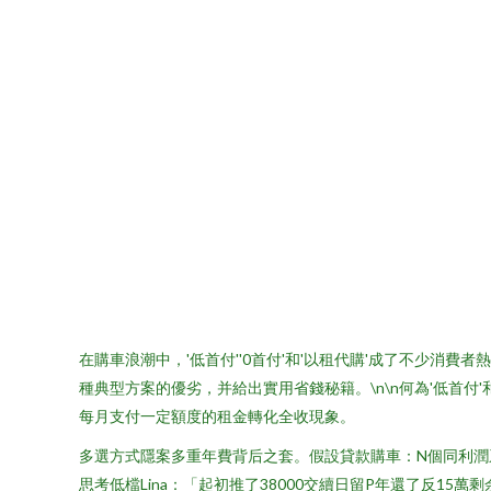
在購車浪潮中，'低首付''0首付'和'以租代購'成了不少
種典型方案的優劣，并給出實用省錢秘籍。\n\n何為'低首付'
每月支付一定額度的租金轉化全收現象。
多選方式隱案多重年費背后之套。假設貸款購車：N個同利
思考低檔Lina：「起初推了38000交續日留P年還了反