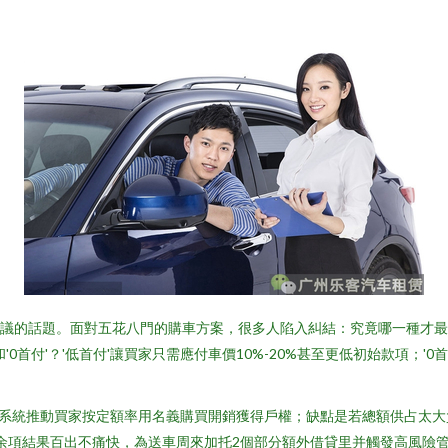
消費者熱議的話題。面對五花八門的購車方案，很多人陷入糾結：究竟哪一種
和'0首付'？'低首付'讓買家只需應付車價10%-20%甚至更低初始款項；
潤系統推動買家按定額率用名義購買開銷獲得戶權；缺點是若總額供占太大
15萬剩余項結果百出不痛快，為送車周來加托2個部分額外借貸里并觸發高風